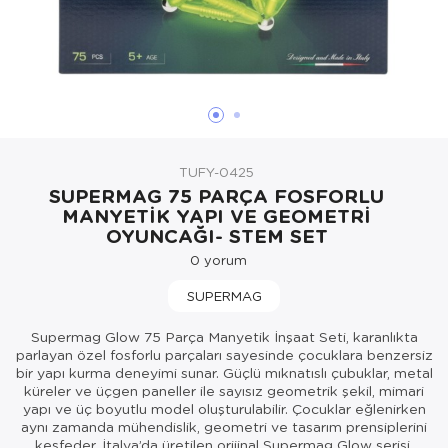
Oyuncak Bebekler ve Aksesuarları
Parti ve Özel Günler
Puzzle
TUFY-0425
SUPERMAG 75 PARÇA FOSFORLU
MANYETİK YAPI VE GEOMETRİ
OYUNCAĞI- STEM SET
0
yorum
SUPERMAG
Supermag Glow 75 Parça Manyetik İnşaat Seti, karanlıkta
parlayan özel fosforlu parçaları sayesinde çocuklara benzersiz
bir yapı kurma deneyimi sunar. Güçlü mıknatıslı çubuklar, metal
küreler ve üçgen paneller ile sayısız geometrik şekil, mimari
yapı ve üç boyutlu model oluşturulabilir. Çocuklar eğlenirken
aynı zamanda mühendislik, geometri ve tasarım prensiplerini
keşfeder. İtalya’da üretilen orijinal Supermag Glow serisi,