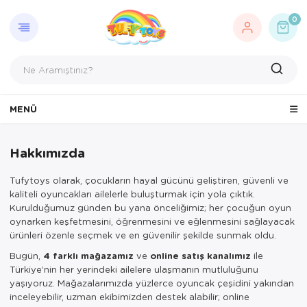
GERI DÖN
OYUNCA
AÇIK HA
BEBEK 
EĞITIC
FIGÜR 
HEDIYEL
HOBI O
KUTU O
OYUN S
OYUNC
PARTI 
PUZZLE
0
AKSESU
Açık Hava, Deniz ve Spor
Açık Hava Oy
Aktivite Masa
AHŞAP OYU
Hayvan Figürl
Hediye Kart
Kendin Tasar
Çocuk Kutu O
Bilim Setleri
Kumandasız A
Aksesuarlar v
Doğum Günü
1000 Parça P
Bebek Oyuncakları
Bahçe Oyunca
Banyo Oyunca
Elektronik Öğ
Karakter Figür
Maket Oyunc
Yetişkin Kutu
Erkek Oyun Se
Model Arabal
Bez Bebekler
Kostüm
1500 Parça P
Eğitici Oyuncaklar
Çadırlar
Çıngırak ve Di
Kinetik Kum
Model Arabal
EVCİLİK OYU
Uzaktan Kuma
Et Bebekler
Parti Malzeme
2000 Parça 
MENÜ
Figür Oyuncaklar
Deniz & Havu
Oyun Halısı
MÜZİK ALETL
Spor
Sihirbazlık Set
UZAKTAN KU
Manken Bebe
Yılbaşı
3000 Parça 
Hakkımızda
Hediyelik
Spor Oyuncak
Oyun Hamurla
Şaka Malzeme
TREN SETLER
Yarış Pistleri
500 Parça Pu
Tufytoys olarak, çocukların hayal gücünü geliştiren, güvenli ve
Hobi Oyuncakları
Su Tabancala
Rubik Zeka K
WALKIE TALK
Ahşap Puzzle
kaliteli oyuncakları ailelerle buluşturmak için yola çıktık.
Kurulduğumuz günden bu yana önceliğimiz; her çocuğun oyun
Kutu Oyunları
Toplar
YAPI OYUNC
Yarış Setleri
Çocuk Puzzle
oynarken keşfetmesini, öğrenmesini ve eğlenmesini sağlayacak
ürünleri özenle seçmek ve en güvenilir şekilde sunmak oldu.
Oyun Setleri
Bugün,
4 farklı mağazamız
ve
online satış kanalımız
ile
Türkiye’nin her yerindeki ailelere ulaşmanın mutluluğunu
Oyuncak Araçlar
yaşıyoruz. Mağazalarımızda yüzlerce oyuncak çeşidini yakından
inceleyebilir, uzman ekibimizden destek alabilir; online