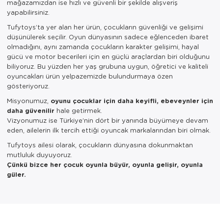
Oyuncak Bebekler ve Aksesuarları
mağazamızdan ise hızlı ve güvenli bir şekilde alışveriş
yapabilirsiniz.
Parti ve Özel Günler
Tufytoys’ta yer alan her ürün, çocukların güvenliği ve gelişimi
düşünülerek seçilir. Oyun dünyasının sadece eğlenceden ibaret
Puzzle
olmadığını, aynı zamanda çocukların karakter gelişimi, hayal
gücü ve motor becerileri için en güçlü araçlardan biri olduğunu
biliyoruz. Bu yüzden her yaş grubuna uygun, öğretici ve kaliteli
oyuncakları ürün yelpazemizde bulundurmaya özen
gösteriyoruz.
Misyonumuz,
oyunu çocuklar için daha keyifli, ebeveynler için
daha güvenilir
hale getirmek.
Vizyonumuz ise Türkiye’nin dört bir yanında büyümeye devam
eden, ailelerin ilk tercih ettiği oyuncak markalarından biri olmak.
Tufytoys ailesi olarak, çocukların dünyasına dokunmaktan
mutluluk duyuyoruz.
Çünkü bizce her çocuk oyunla büyür, oyunla gelişir, oyunla
güler.