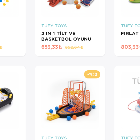
TUFY TOYS
TUFY T
2 IN 1 TİLT VE
FIRLAT
BASKETBOL OYUNU
653,33
803,33
852,64
%23
T
TUFY TOYS
TUFY T