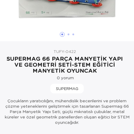
Oyuncak Bebekler ve Aksesuarları
Parti ve Özel Günler
Puzzle
TUFY-0422
SUPERMAG 66 PARÇA MANYETİK YAPI
VE GEOMETRİ SETİ-STEM EĞİTİCİ
MANYETİK OYUNCAK
0
yorum
SUPERMAG
Çocukların yaratıcılığını, mühendislik becerilerini ve problem
çözme yeteneklerini geliştirmek için tasarlanan Supermag 66
Parça Manyetik Yapı Seti, güçlü mıknatıslı çubuklar, metal
küreler ve özel geometrik panellerden oluşan eğitici bir STEM
oyuncağıdır.