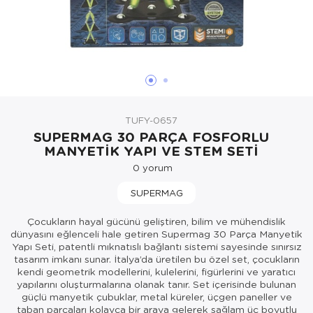
Oyuncak Bebekler ve Aksesuarları
Parti ve Özel Günler
Puzzle
TUFY-0657
SUPERMAG 30 PARÇA FOSFORLU
MANYETİK YAPI VE STEM SETİ
0
yorum
SUPERMAG
Çocukların hayal gücünü geliştiren, bilim ve mühendislik
dünyasını eğlenceli hale getiren Supermag 30 Parça Manyetik
Yapı Seti, patentli mıknatıslı bağlantı sistemi sayesinde sınırsız
tasarım imkanı sunar. İtalya’da üretilen bu özel set, çocukların
kendi geometrik modellerini, kulelerini, figürlerini ve yaratıcı
yapılarını oluşturmalarına olanak tanır. Set içerisinde bulunan
güçlü manyetik çubuklar, metal küreler, üçgen paneller ve
taban parçaları kolayca bir araya gelerek sağlam üç boyutlu