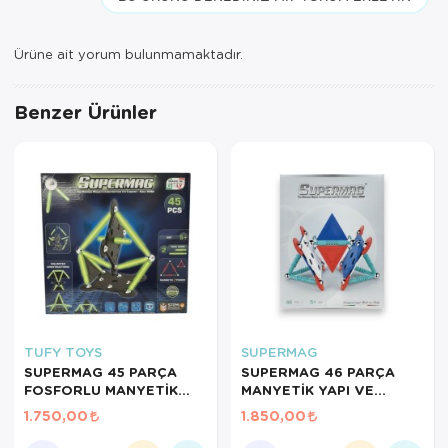
Ürüne ait yorum bulunmamaktadır.
Benzer Ürünler
TUFY TOYS
SUPERMAG
SUPERMAG 45 PARÇA
SUPERMAG 46 PARÇA
FOSFORLU MANYETİK
MANYETİK YAPI VE
YAPI OYUNCAĞI-
GEOMETRİ SETİ- STEM
1.750,00
1.850,00
MIKNATISLI STEM SETİ
EĞİTİCİ MANYETİK
OYUNCAK