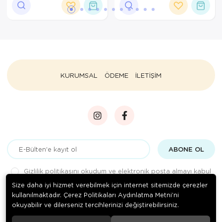
KURUMSAL
ÖDEME
İLETİŞİM
ABONE OL
Gizlilik politikasını
okudum ve elektronik posta almayı kabul
ediyorum.
Size daha iyi hizmet verebilmek için internet sitemizde çerezler
kullanılmaktadır. Çerez Politikaları Aydınlatma Metni’ni
okuyabilir ve dilerseniz tercihlerinizi değiştirebilirsiniz.
© 2020
Tufy Toys
. Tüm hakları saklıdır.