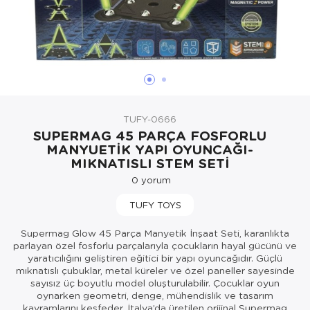
Oyuncak Bebekler ve Aksesuarları
Parti ve Özel Günler
Puzzle
TUFY-0666
SUPERMAG 45 PARÇA FOSFORLU
MANYUETİK YAPI OYUNCAĞI-
MIKNATISLI STEM SETİ
0
yorum
TUFY TOYS
Supermag Glow 45 Parça Manyetik İnşaat Seti, karanlıkta
parlayan özel fosforlu parçalarıyla çocukların hayal gücünü ve
yaratıcılığını geliştiren eğitici bir yapı oyuncağıdır. Güçlü
mıknatıslı çubuklar, metal küreler ve özel paneller sayesinde
sayısız üç boyutlu model oluşturulabilir. Çocuklar oyun
oynarken geometri, denge, mühendislik ve tasarım
kavramlarını keşfeder. İtalya’da üretilen orijinal Supermag