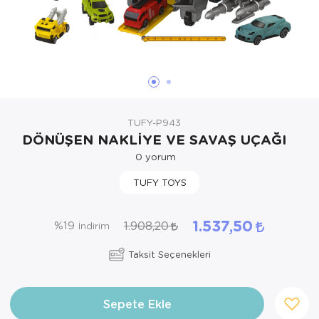
Oyuncak Bebekler ve Aksesuarları
Parti ve Özel Günler
Puzzle
TUFY-P943
DÖNÜŞEN NAKLİYE VE SAVAŞ UÇAĞI
0
yorum
TUFY TOYS
1.537,50
1.908,20
%19
İndirim
Taksit Seçenekleri
Sepete Ekle