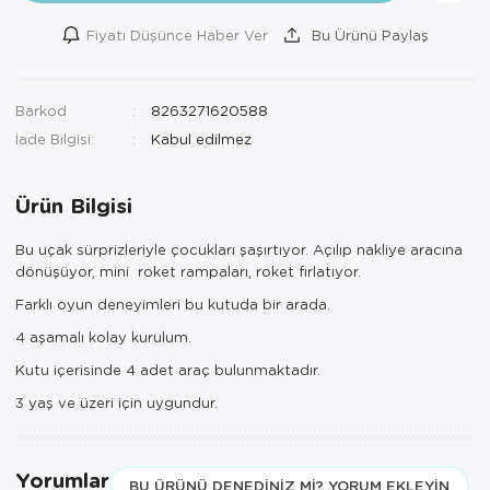
Fiyatı Düşünce Haber Ver
Bu Ürünü Paylaş
Barkod
8263271620588
İade Bilgisi:
Ürün Bilgisi
Bu uçak sürprizleriyle çocukları şaşırtıyor. Açılıp nakliye aracına
dönüşüyor, mini roket rampaları, roket fırlatıyor.
Farklı oyun deneyimleri bu kutuda bir arada.
4 aşamalı kolay kurulum.
Kutu içerisinde 4 adet araç bulunmaktadır.
3 yaş ve üzeri için uygundur.
Yorumlar
BU ÜRÜNÜ DENEDINIZ MI? YORUM EKLEYIN