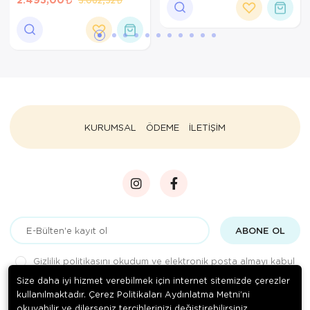
KURUMSAL
ÖDEME
İLETİŞİM
ABONE OL
Gizlilik politikasını
okudum ve elektronik posta almayı kabul
ediyorum.
Size daha iyi hizmet verebilmek için internet sitemizde çerezler
kullanılmaktadır. Çerez Politikaları Aydınlatma Metni’ni
okuyabilir ve dilerseniz tercihlerinizi değiştirebilirsiniz.