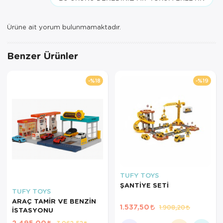
Ürüne ait yorum bulunmamaktadır.
Benzer Ürünler
%18
%19
TUFY TOYS
ŞANTİYE SETİ
TUFY TOYS
ARAÇ TAMİR VE BENZİN
1.537,50
1.908,20
İSTASYONU
2.495,00
3.062,52