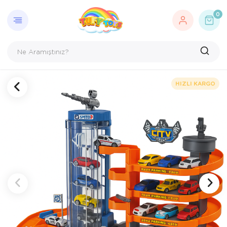
GERI DÖN
OYUNCA
AÇIK HA
BEBEK 
EĞITIC
FIGÜR 
HEDIYEL
HOBI O
KUTU O
OYUN S
OYUNC
PARTI 
PUZZLE
0
AKSESU
Açık Hava, Deniz ve Spor
Açık Hava Oy
Aktivite Masa
AHŞAP OYU
Hayvan Figürl
Hediye Kart
Kendin Tasar
Çocuk Kutu O
Bilim Setleri
Kumandasız A
Aksesuarlar v
Doğum Günü
1000 Parça P
Bebek Oyuncakları
Bahçe Oyunca
Banyo Oyunca
Elektronik Öğ
Karakter Figür
Maket Oyunc
Yetişkin Kutu
Erkek Oyun Se
Model Arabal
Bez Bebekler
Kostüm
1500 Parça P
Eğitici Oyuncaklar
Çadırlar
Çıngırak ve Di
Kinetik Kum
Model Arabal
EVCİLİK OYU
Uzaktan Kuma
Et Bebekler
Parti Malzeme
2000 Parça 
HIZLI KARGO
Figür Oyuncaklar
Deniz & Havu
Oyun Halısı
MÜZİK ALETL
Spor
Sihirbazlık Set
UZAKTAN KU
Manken Bebe
Yılbaşı
3000 Parça 
Hediyelik
Spor Oyuncak
Oyun Hamurla
Şaka Malzeme
TREN SETLER
Yarış Pistleri
500 Parça Pu
Hobi Oyuncakları
Su Tabancala
Rubik Zeka K
WALKIE TALK
Ahşap Puzzle
Kutu Oyunları
Toplar
YAPI OYUNC
Yarış Setleri
Çocuk Puzzle
Oyun Setleri
Oyuncak Araçlar