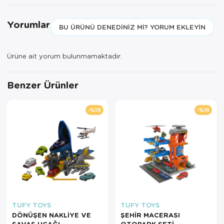
Yorumlar
BU ÜRÜNÜ DENEDINIZ MI? YORUM EKLEYIN
Ürüne ait yorum bulunmamaktadır.
Benzer Ürünler
%19
%18
TUFY TOYS
TUFY TOYS
DÖNÜŞEN NAKLİYE VE
ŞEHİR MACERASI
SAVAŞ UÇAĞI
OTOPARK SETİ