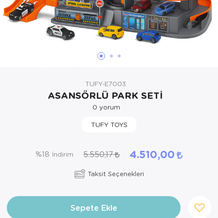
Oyuncak Bebekler ve Aksesuarları
Parti ve Özel Günler
Puzzle
TUFY-E7003
ASANSÖRLÜ PARK SETİ
0
yorum
TUFY TOYS
4.510,00
5.550,17
%18
İndirim
Taksit Seçenekleri
Sepete Ekle