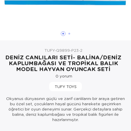
Oyuncak Bebekler ve Aksesuarları
Parti ve Özel Günler
Puzzle
TUFY-Q9899-P23-2
DENİZ CANLILARI SETİ- BALİNA/DENİZ
KAPLUMBAĞASI VE TROPİKAL BALIK
MODEL HAYVAN OYUNCAK SETİ
0
yorum
TUFY TOYS
Okyanus dünyasının güçlü ve zarif canlılarını bir araya getiren
bu özel set, çocukların hayal gücünü harekete geçirirken
öğretici bir oyun deneyimi sunar. Gerçekçi detaylara sahip
balina, deniz kaplumbağası ve tropikal balık figürleri ile
hazırlanmıştır.