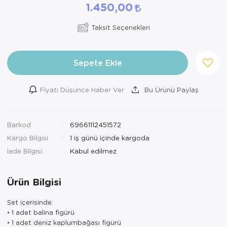
1.450,00
Taksit Seçenekleri
Sepete Ekle
Fiyatı Düşünce Haber Ver
Bu Ürünü Paylaş
Barkod
69661112451572
Kargo Bilgisi
1 iş günü içinde kargoda
İade Bilgisi:
Ürün Bilgisi
Set içerisinde:
• 1 adet balina figürü
• 1 adet deniz kaplumbağası figürü