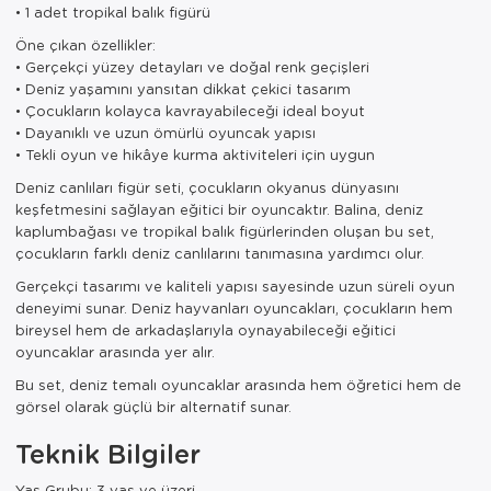
• 1 adet tropikal balık figürü
Öne çıkan özellikler:
• Gerçekçi yüzey detayları ve doğal renk geçişleri
• Deniz yaşamını yansıtan dikkat çekici tasarım
• Çocukların kolayca kavrayabileceği ideal boyut
• Dayanıklı ve uzun ömürlü oyuncak yapısı
• Tekli oyun ve hikâye kurma aktiviteleri için uygun
Deniz canlıları figür seti, çocukların okyanus dünyasını
keşfetmesini sağlayan eğitici bir oyuncaktır. Balina, deniz
kaplumbağası ve tropikal balık figürlerinden oluşan bu set,
çocukların farklı deniz canlılarını tanımasına yardımcı olur.
Gerçekçi tasarımı ve kaliteli yapısı sayesinde uzun süreli oyun
deneyimi sunar. Deniz hayvanları oyuncakları, çocukların hem
bireysel hem de arkadaşlarıyla oynayabileceği eğitici
oyuncaklar arasında yer alır.
Bu set, deniz temalı oyuncaklar arasında hem öğretici hem de
görsel olarak güçlü bir alternatif sunar.
Teknik Bilgiler
Yaş Grubu: 3 yaş ve üzeri