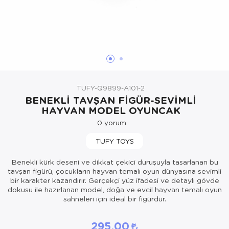
Oyuncak Bebekler ve Aksesuarları
Parti ve Özel Günler
Puzzle
TUFY-Q9899-A101-2
BENEKLİ TAVŞAN FİGÜR-SEVİMLİ
HAYVAN MODEL OYUNCAK
0
yorum
TUFY TOYS
Benekli kürk deseni ve dikkat çekici duruşuyla tasarlanan bu
tavşan figürü, çocukların hayvan temalı oyun dünyasına sevimli
bir karakter kazandırır. Gerçekçi yüz ifadesi ve detaylı gövde
dokusu ile hazırlanan model, doğa ve evcil hayvan temalı oyun
sahneleri için ideal bir figürdür.
295,00