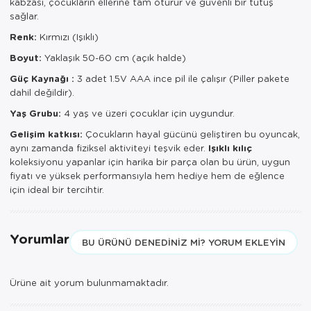
kabzası, çocukların ellerine tam oturur ve güvenli bir tutuş
sağlar.
Renk:
Kırmızı (Işıklı)
Boyut:
Yaklaşık 50-60 cm (açık halde)
Güç Kaynağı :
3 adet 1.5V AAA ince pil ile çalışır (Piller pakete
dahil değildir).
Yaş Grubu:
4 yaş ve üzeri çocuklar için uygundur.
Gelişim katkısı:
Çocukların hayal gücünü geliştiren bu oyuncak,
aynı zamanda fiziksel aktiviteyi teşvik eder.
Işıklı kılıç
koleksiyonu yapanlar için harika bir parça olan bu ürün, uygun
fiyatı ve yüksek performansıyla hem hediye hem de eğlence
için ideal bir tercihtir.
Yorumlar
BU ÜRÜNÜ DENEDINIZ MI? YORUM EKLEYIN
Ürüne ait yorum bulunmamaktadır.