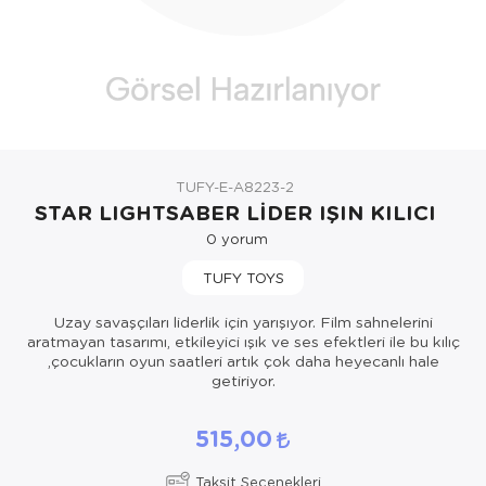
Oyuncak Bebekler ve Aksesuarları
Parti ve Özel Günler
Puzzle
TUFY-E-A8223-2
STAR LIGHTSABER LİDER IŞIN KILICI
0
yorum
TUFY TOYS
Uzay savaşçıları liderlik için yarışıyor. Film sahnelerini
aratmayan tasarımı, etkileyici ışık ve ses efektleri ile bu kılıç
,çocukların oyun saatleri artık çok daha heyecanlı hale
getiriyor.
515,00
Taksit Seçenekleri