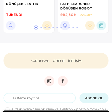
DÖNÜŞEBİLEN TIR
PATH SEARCHER
DÖNÜŞEN ROBOT
TÜKENDİ
982,50
1.223,01
KURUMSAL
ÖDEME
İLETİŞİM
ABONE OL
Gizlilik politikasını
okudum ve elektronik posta almayı kabul