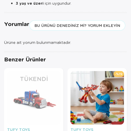
3 yaş ve üzeri
için uygundur.
Yorumlar
BU ÜRÜNÜ DENEDINIZ MI? YORUM EKLEYIN
Ürüne ait yorum bulunmamaktadır.
Benzer Ürünler
%19
TÜKENDI
TUFY TOYS
TUFY TOYS