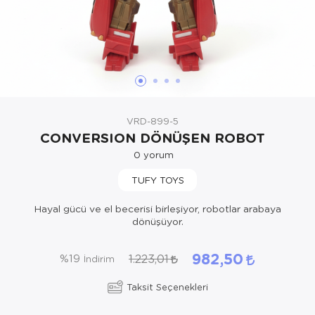
Oyuncak Bebekler ve Aksesuarları
Parti ve Özel Günler
Puzzle
VRD-899-5
CONVERSION DÖNÜŞEN ROBOT
0
yorum
TUFY TOYS
Hayal gücü ve el becerisi birleşiyor, robotlar arabaya
dönüşüyor.
982,50
1.223,01
%19
İndirim
Taksit Seçenekleri